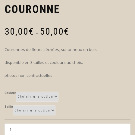
COURONNE
Plage
30,00
€
50,00
€
de
–
prix :
30,00€
Couronnes de fleurs séchées, sur anneau en bois,
à
50,00€
disponible en 3 tailles et couleurs au choix.
photos non contractuelles
Couleur
Taille