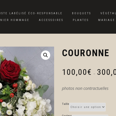
ISTE LABÉLISÉ ÉCO-RESPONSABLE
BOUQUETS
VÉGÉTAU
RNIER HOMMAGE
ACCESSOIRES
PLANTES
MARIAGE
COURONNE
100,00
€
300,
–
photos non contractuelles
Taille
Couleur