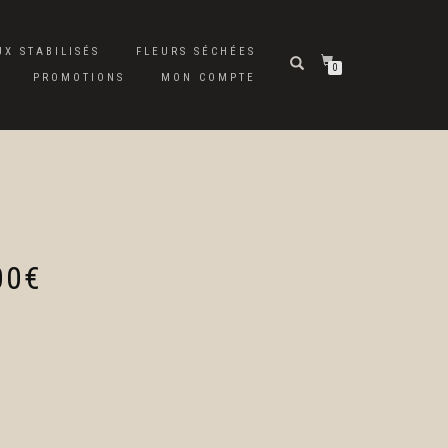
X STABILISÉS
FLEURS SÉCHÉES
0
PROMOTIONS
MON COMPTE
Plage
00
€
de
prix :
100,00€
à
300,00€